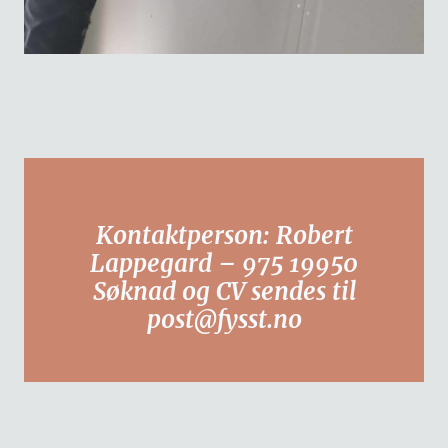
Kontaktperson: Robert
Lappegard – 975 19950
Søknad og CV sendes til
post@fysst.no